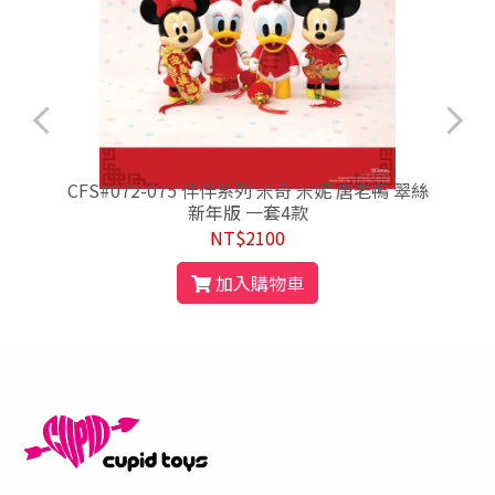
怪
CFS#072-075 伴伴系列 米奇 米妮 唐老鴨 翠絲
新年版 一套4款
NT$2100
加入購物車