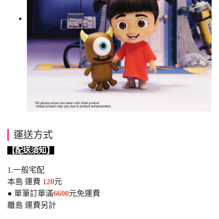
運送方式
【配送須知】
1.一般宅配
本島 運費
120
元
● 單筆訂單滿
6600
元免運費
離島 運費另計